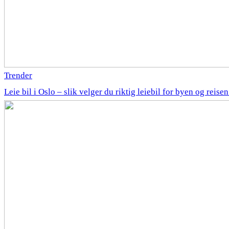
Trender
Leie bil i Oslo – slik velger du riktig leiebil for byen og reise