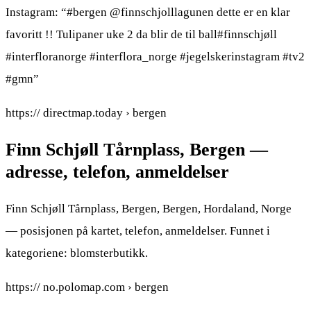
Instagram: “#bergen @finnschjolllagunen dette er en klar
favoritt !! Tulipaner uke 2 da blir de til ball#finnschjøll
#interfloranorge #interflora_norge #jegelskerinstagram #tv2
#gmn”
https:// directmap.today › bergen
Finn Schjøll Tårnplass, Bergen —
adresse, telefon, anmeldelser
Finn Schjøll Tårnplass, Bergen, Bergen, Hordaland, Norge
— posisjonen på kartet, telefon, anmeldelser. Funnet i
kategoriene: blomsterbutikk.
https:// no.polomap.com › bergen