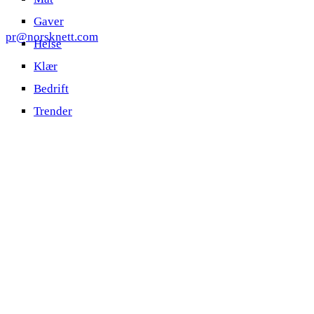
Gaver
pr@norsknett.com
Helse
Klær
Bedrift
Trender