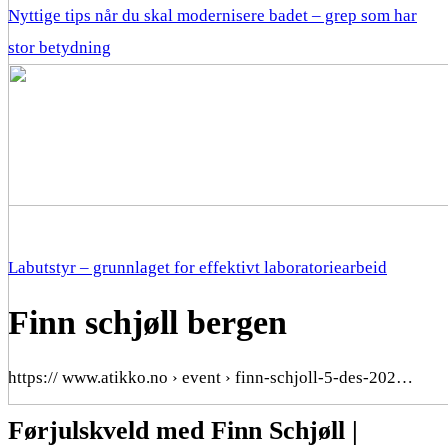
Nyttige tips når du skal modernisere badet – grep som har
stor betydning
Labutstyr – grunnlaget for effektivt laboratoriearbeid
Finn schjøll bergen
https:// www.atikko.no › event › finn-schjoll-5-des-202…
Førjulskveld med Finn Schjøll |