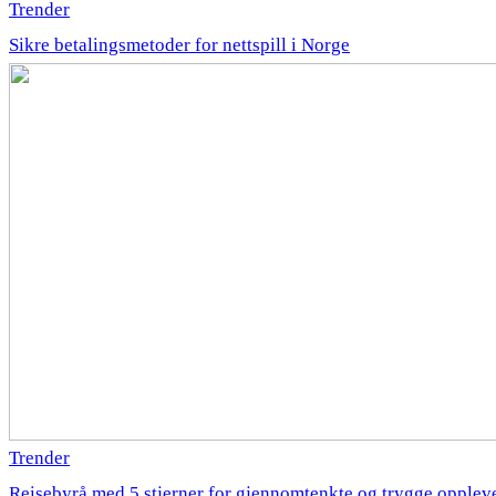
Trender
Sikre betalingsmetoder for nettspill i Norge
Trender
Reisebyrå med 5 stjerner for gjennomtenkte og trygge opplev