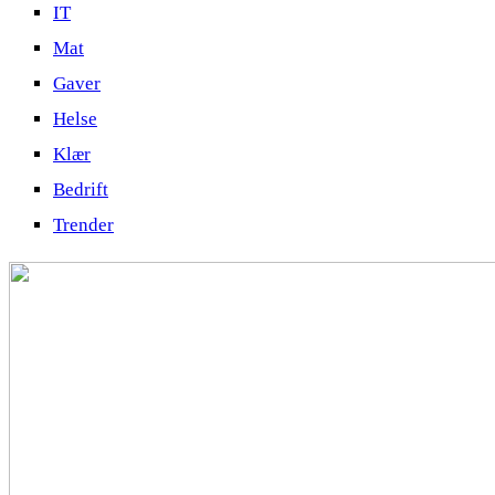
IT
Mat
Gaver
Helse
Klær
Bedrift
Trender