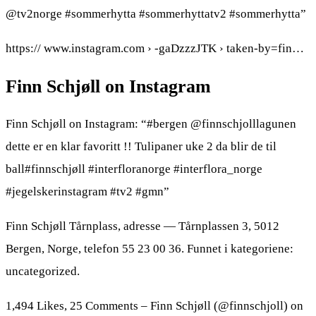
@tv2norge #sommerhytta #sommerhyttatv2 #sommerhytta”
https:// www.instagram.com › -gaDzzzJTK › taken-by=fin…
Finn Schjøll on Instagram
Finn Schjøll on Instagram: “#bergen @finnschjolllagunen
dette er en klar favoritt !! Tulipaner uke 2 da blir de til
ball#finnschjøll #interfloranorge #interflora_norge
#jegelskerinstagram #tv2 #gmn”
Finn Schjøll Tårnplass, adresse — Tårnplassen 3, 5012
Bergen, Norge, telefon 55 23 00 36. Funnet i kategoriene:
uncategorized.
1,494 Likes, 25 Comments – Finn Schjøll (@finnschjoll) on