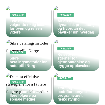
TRENDER
TRENDER
Leie bil i Oslo – slik
Alt du bør vite om
velger du riktig leiebil
dynamisk prissetting
for byen og reisen
og hvordan det
videre
påvirker din hverdag
TRENDER
TRENDER
Reisebyrå med 5
Sikre
stjerner for
betalingsmetoder for
gjennomtenkte og
nettspill i Norge
trygge opplevelser
BEDRIFT
TRENDER
Derfor bør både
De mest effektive
store og små
strategiene for å få
bedrifter benytte
flere følgere på
programvare til
sosiale medier
risikostyring