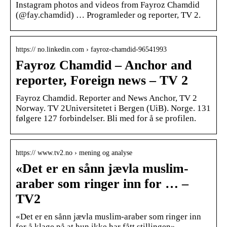
Instagram photos and videos from Fayroz Chamdid
(@fay.chamdid) … Programleder og reporter, TV 2.
https:// no.linkedin.com › fayroz-chamdid-96541993
Fayroz Chamdid – Anchor and
reporter, Foreign news – TV 2
Fayroz Chamdid. Reporter and News Anchor, TV 2
Norway. TV 2Universitetet i Bergen (UiB). Norge. 131
følgere 127 forbindelser. Bli med for å se profilen.
https:// www.tv2.no › mening og analyse
«Det er en sånn jævla muslim-
araber som ringer inn for … –
TV2
«Det er en sånn jævla muslim-araber som ringer inn
for å klage på at hun ikke har fått stillingen»