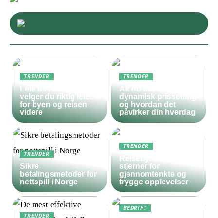
TRENDER
TRENDER
Leie bil i Oslo – slik
Alt du bør vite om
velger du riktig leiebil
dynamisk prissetting
for byen og reisen
og hvordan det
videre
påvirker din hverdag
TRENDER
TRENDER
Reisebyrå med 5
Sikre
stjerner for
betalingsmetoder for
gjennomtenkte og
nettspill i Norge
trygge opplevelser
BEDRIFT
TRENDER