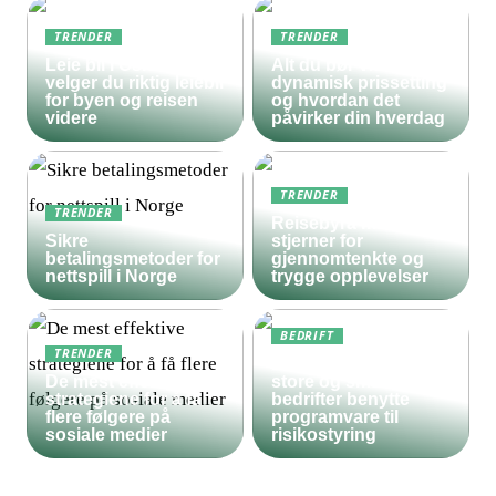
TRENDER
TRENDER
Leie bil i Oslo – slik
Alt du bør vite om
velger du riktig leiebil
dynamisk prissetting
for byen og reisen
og hvordan det
videre
påvirker din hverdag
TRENDER
TRENDER
Reisebyrå med 5
Sikre
stjerner for
betalingsmetoder for
gjennomtenkte og
nettspill i Norge
trygge opplevelser
BEDRIFT
TRENDER
Derfor bør både
De mest effektive
store og små
strategiene for å få
bedrifter benytte
flere følgere på
programvare til
sosiale medier
risikostyring