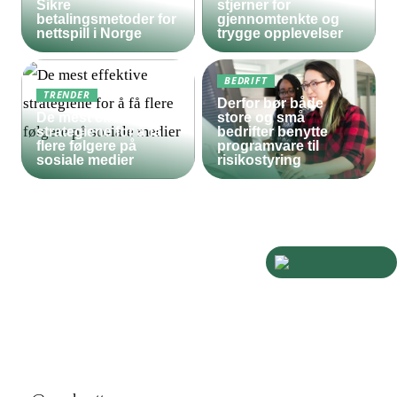
Sikre
stjerner for
betalingsmetoder for
gjennomtenkte og
nettspill i Norge
trygge opplevelser
BEDRIFT
TRENDER
Derfor bør både
De mest effektive
store og små
strategiene for å få
bedrifter benytte
flere følgere på
programvare til
sosiale medier
risikostyring