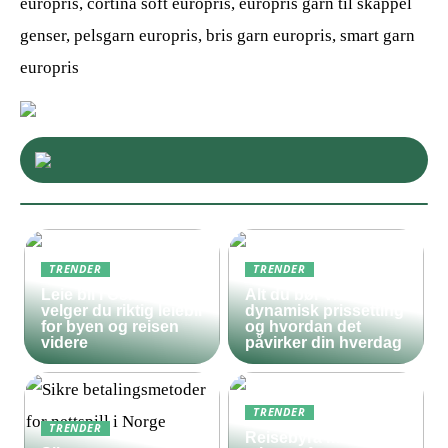
europris, cortina soft europris, europris garn til skappel
genser, pelsgarn europris, bris garn europris, smart garn
europris
TRENDER
TRENDER
Leie bil i Oslo – slik
Alt du bør vite om
velger du riktig leiebil
dynamisk prissetting
for byen og reisen
og hvordan det
videre
påvirker din hverdag
TRENDER
TRENDER
Reisebyrå med 5