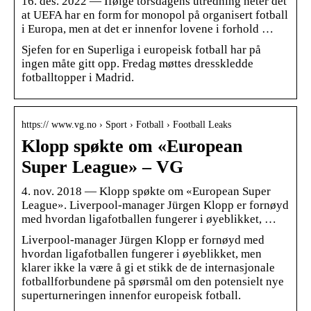
16. des. 2022 — Ifølge torsdagens utredning heter det
at UEFA har en form for monopol på organisert fotball
i Europa, men at det er innenfor lovene i forhold …
Sjefen for en Superliga i europeisk fotball har på
ingen måte gitt opp. Fredag møttes dresskledde
fotballtopper i Madrid.
https:// www.vg.no › Sport › Fotball › Football Leaks
Klopp spøkte om «European
Super League» – VG
4. nov. 2018 — Klopp spøkte om «European Super
League». Liverpool-manager Jürgen Klopp er fornøyd
med hvordan ligafotballen fungerer i øyeblikket, …
Liverpool-manager Jürgen Klopp er fornøyd med
hvordan ligafotballen fungerer i øyeblikket, men
klarer ikke la være å gi et stikk de de internasjonale
fotballforbundene på spørsmål om den potensielt nye
superturneringen innenfor europeisk fotball.