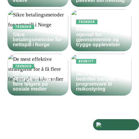
videre
påvirker din hverdag
TRENDER
TRENDER
Reisebyrå med 5
Sikre
stjerner for
betalingsmetoder for
gjennomtenkte og
nettspill i Norge
trygge opplevelser
BEDRIFT
TRENDER
Derfor bør både
De mest effektive
store og små
strategiene for å få
bedrifter benytte
flere følgere på
programvare til
sosiale medier
risikostyring