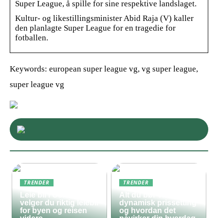
Super League, å spille for sine respektive landslaget.
Kultur- og likestillingsminister Abid Raja (V) kaller
den planlagte Super League for en tragedie for
fotballen.
Keywords: european super league vg, vg super league,
super league vg
TRENDER
TRENDER
Leie bil i Oslo – slik
Alt du bør vite om
velger du riktig leiebil
dynamisk prissetting
for byen og reisen
og hvordan det