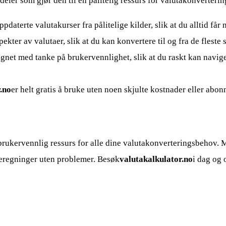
rdeler som gjør den til en pålitelig ressurs for valutakonverterin
aterte valutakurser fra pålitelige kilder, slik at du alltid får n
pekter av valutaer, slik at du kan konvertere til og fra de fleste
signet med tanke på brukervennlighet, slik at du raskt kan navi
.no
er helt gratis å bruke uten noen skjulte kostnader eller abo
 brukervennlig ressurs for alle dine valutakonverteringsbehov. 
 beregninger uten problemer. Besøk
valutakalkulator.no
i dag og 