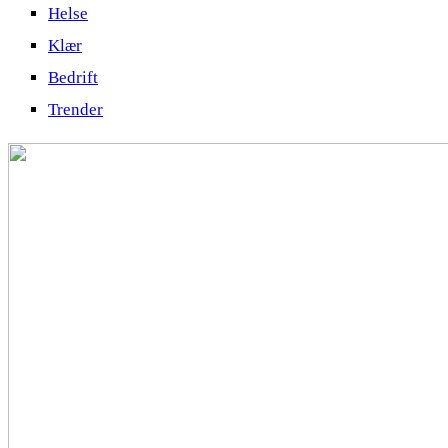
Helse
Klær
Bedrift
Trender