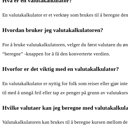
Hva er en valutakalkulator?
En valutakalkulator er et verktøy som brukes til å beregne de
Hvordan bruker jeg valutakalkulatoren?
For å bruke valutakalkulatoren, velger du først valutaen du øns
“beregne” -knappen for å få den konverterte verdien.
Hvorfor er det viktig med en valutakalkulator?
En valutakalkulator er nyttig for folk som reiser eller gjør in
til med å unngå feil eller tap av penger på grunn av valutakur
Hvilke valutaer kan jeg beregne med valutakalkul
Valutakalkulatoren kan brukes til å beregne kursen mellom de 