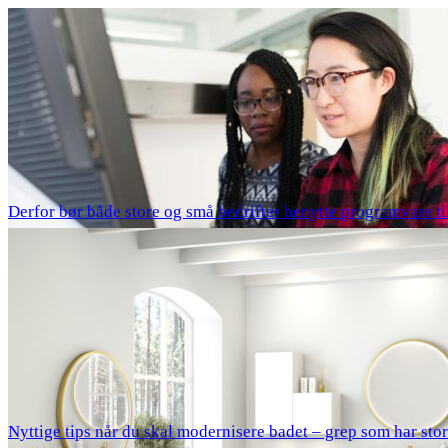
Derfor bør både store og små bedrifter benytte programvare til
Nyttige tips når du skal modernisere badet – grep som har sto