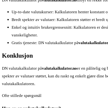
DN valutakalkulator på
valutakalkulator.no
tilbyr en rekke fo
Up-to-date valutakurser: Kalkulatoren henter konstant oppd
Bredt spekter av valutaer: Kalkulatoren støtter et bredt s
Enkel og intuitiv brukergrensesnitt: Kalkulatoren er de
vanskeligheter.
Gratis tjeneste: DN valutakalkulator på
valutakalkulator
Konklusjon
DN valutakalkulator på
valutakalkulator.no
er en pålitelig og
spekter av valutaer støttet, kan du raskt og enkelt gjøre dine
valutakalkulatoren.
Ofte stillede spørgsmål