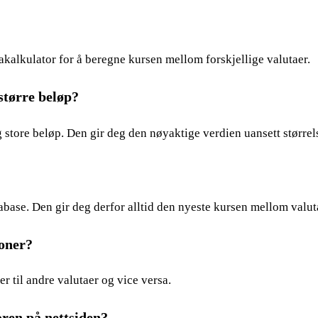
takalkulator for å beregne kursen mellom forskjellige valutaer.
større beløp?
g store beløp. Den gir deg den nøyaktige verdien uansett større
tabase. Den gir deg derfor alltid den nyeste kursen mellom valu
roner?
r til andre valutaer og vice versa.
oren på nettsiden?