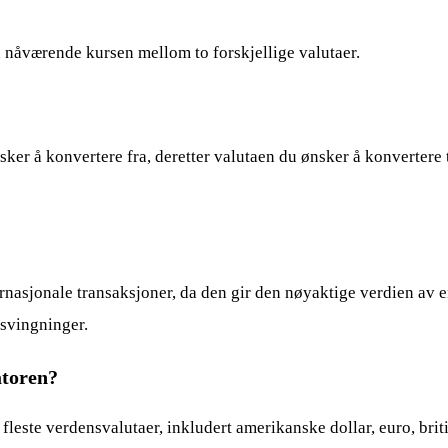
n nåværende kursen mellom to forskjellige valutaer.
ker å konvertere fra, deretter valutaen du ønsker å konvertere ti
ternasjonale transaksjoner, da den gir den nøyaktige verdien av en
ssvingninger.
atoren?
fleste verdensvalutaer, inkludert amerikanske dollar, euro, bri