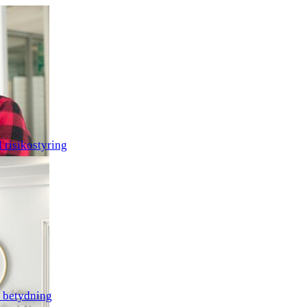
 risikostyring
r betydning