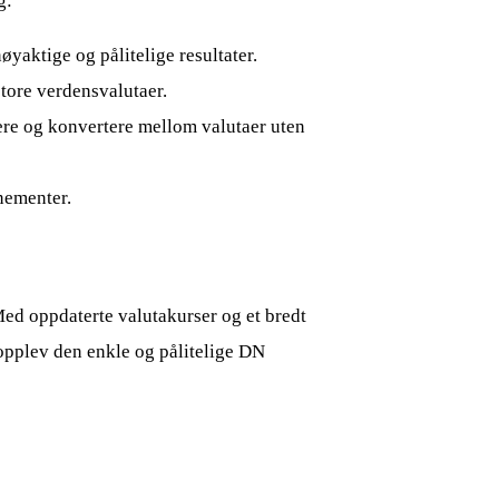
g:
øyaktige og pålitelige resultater.
 store verdensvalutaer.
gere og konvertere mellom valutaer uten
nnementer.
Med oppdaterte valutakurser og et bredt
opplev den enkle og pålitelige DN