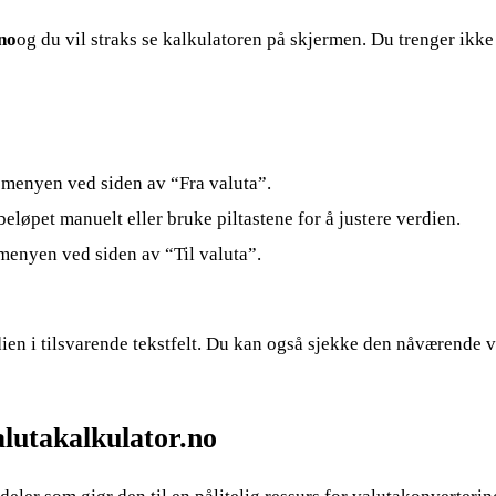
no
og du vil straks se kalkulatoren på skjermen. Du trenger ikke 
smenyen ved siden av “Fra valuta”.
eløpet manuelt eller bruke piltastene for å justere verdien.
smenyen ved siden av “Til valuta”.
rdien i tilsvarende tekstfelt. Du kan også sjekke den nåværende
lutakalkulator.no