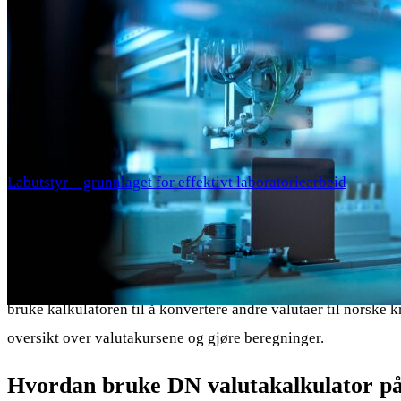
Labutstyr – grunnlaget for effektivt laboratoriearbeid
Enkel og pålitelig DN valutak
På
valutakalkulator.no
finner du enkel og pålitelig valutakalk
bruke kalkulatoren til å konvertere andre valutaer til norske kr
oversikt over valutakursene og gjøre beregninger.
Hvordan bruke DN valutakalkulator på