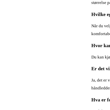
størrelse 
Hvilke e
Når du vel
komfortabe
Hvor kan
Du kan kjø
Er det v
Ja, det er
håndledde
Hva er f