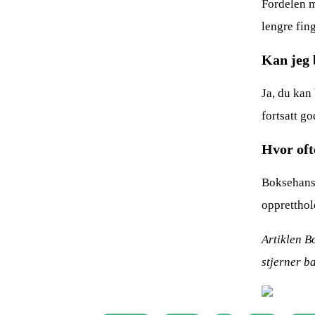
Fordelen m
lengre fing
Kan jeg 
Ja, du kan
fortsatt go
Hvor oft
Boksehansk
oppretthol
Artiklen B
stjerner b