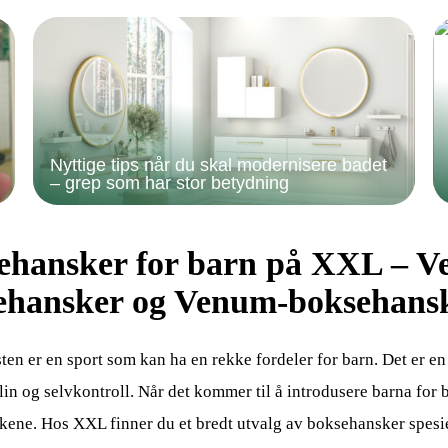
Nyttige tips når du skal modernisere badet
– grep som har stor betydning
ehansker for barn på XXL – V
ehansker og Venum-boksehans
en er en sport som kan ha en rekke fordeler for barn. Det er en 
lin og selvkontroll. Når det kommer til å introdusere barna for b
ene. Hos XXL finner du et bredt utvalg av boksehansker spesiel