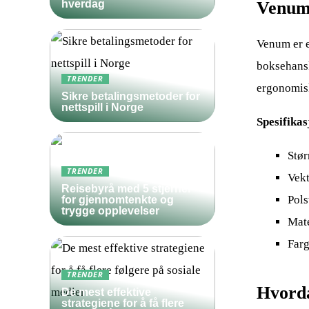
Venum
hverdag
Venum er e
boksehansk
TRENDER
ergonomisk
Sikre betalingsmetoder for
nettspill i Norge
Spesifikas
Stør
TRENDER
Vekt
Reisebyrå med 5 stjerner
Pols
for gjennomtenkte og
trygge opplevelser
Mate
Farg
TRENDER
Hvorda
De mest effektive
strategiene for å få flere