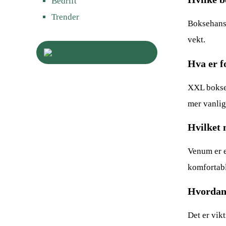
Bedrift
Trender
Boksehansk
vekt.
Hva er f
XXL bokseh
mer vanlig 
Hvilket 
Venum er e
komfortabl
Hvordan 
Det er vikt