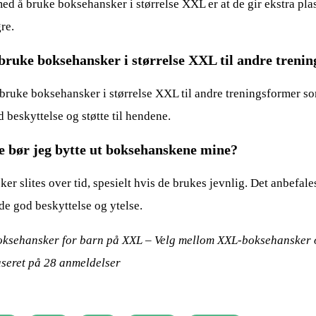
ed å bruke boksehansker i størrelse XXL er at de gir ekstra pla
re.
bruke boksehansker i størrelse XXL til andre treni
 bruke boksehansker i størrelse XXL til andre treningsformer s
d beskyttelse og støtte til hendene.
e bør jeg bytte ut boksehanskene mine?
er slites over tid, spesielt hvis de brukes jevnlig. Det anbefa
de god beskyttelse og ytelse.
oksehansker for barn på XXL – Velg mellom XXL-boksehansker
aseret på
28
anmeldelser