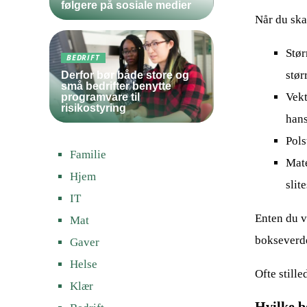
følgere på sosiale medier
Når du ska
Stør
BEDRIFT
stør
Derfor bør både store og
små bedrifter benytte
Vekt
programvare til
risikostyring
hans
Pols
Familie
Mate
Hjem
slit
IT
Enten du v
Mat
bokseverde
Gaver
Helse
Ofte still
Klær
Hvilke b