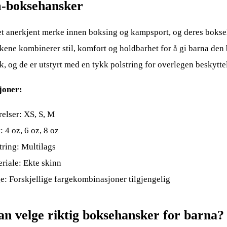
-boksehansker
t anerkjent merke innen boksing og kampsport, og deres bokse
ene kombinerer stil, komfort og holdbarhet for å gi barna den 
, og de er utstyrt med en tykk polstring for overlegen beskytte
joner:
relser: XS, S, M
: 4 oz, 6 oz, 8 oz
tring: Multilags
riale: Ekte skinn
e: Forskjellige fargekombinasjoner tilgjengelig
n velge riktig boksehansker for barna?