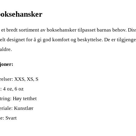
oksehansker
 et bredt sortiment av boksehansker tilpasset barnas behov. Di
elt designet for å gi god komfort og beskyttelse. De er tilgjengel
 aldre.
joner:
relser: XXS, XS, S
: 4 oz, 6 oz
tring: Høy tetthet
riale: Kunstlær
e: Svart