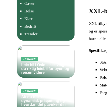
Gaver
XXL-b
Helse
Klær
XXL tilbyr
Bedrift
og er spesi
Trender
barn i alle
Spesifikas
TRENDER
Stør
Leie bil i Oslo – slik velger
du riktig leiebil for byen og
Vekt
reisen videre
Pols
Mate
TRENDER
Farg
Alt du bør vite om
dynamisk prissetting og
hvordan det påvirker din