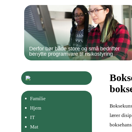
Derfor bør både store og små bedrifter
benytte programvare til risikostyring
Boks
boks
Familie
Boksekunst
Hjem
lærer disip
IT
boksehansk
Mat