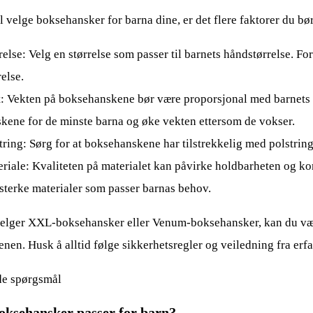
l velge boksehansker for barna dine, er det flere faktorer du bø
relse: Velg en størrelse som passer til barnets håndstørrelse. F
relse.
: Vekten på boksehanskene bør være proporsjonal med barnets 
kene for de minste barna og øke vekten ettersom de vokser.
tring: Sørg for at boksehanskene har tilstrekkelig med polstring
riale: Kvaliteten på materialet kan påvirke holdbarheten og ko
esterke materialer som passer barnas behov.
elger XXL-boksehansker eller Venum-boksehansker, kan du være 
nen. Husk å alltid følge sikkerhetsregler og veiledning fra erfa
ede spørgsmål
oksehansker passer for barn?