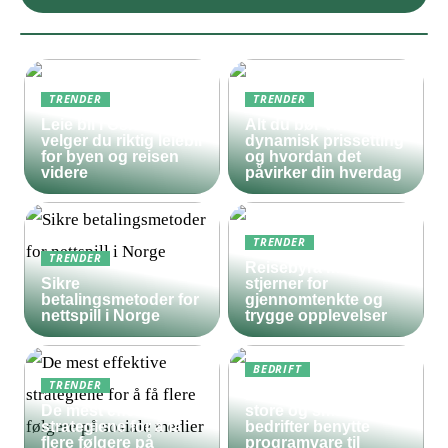
TRENDER
TRENDER
Leie bil i Oslo – slik
Alt du bør vite om
velger du riktig leiebil
dynamisk prissetting
for byen og reisen
og hvordan det
videre
påvirker din hverdag
TRENDER
TRENDER
Reisebyrå med 5
Sikre
stjerner for
betalingsmetoder for
gjennomtenkte og
nettspill i Norge
trygge opplevelser
BEDRIFT
TRENDER
Derfor bør både
De mest effektive
store og små
strategiene for å få
bedrifter benytte
flere følgere på
programvare til