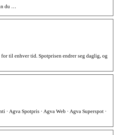
kan du …
or til enhver tid. Spotprisen endrer seg daglig, og
ti · Agva Spotpris · Agva Web · Agva Superspot ·