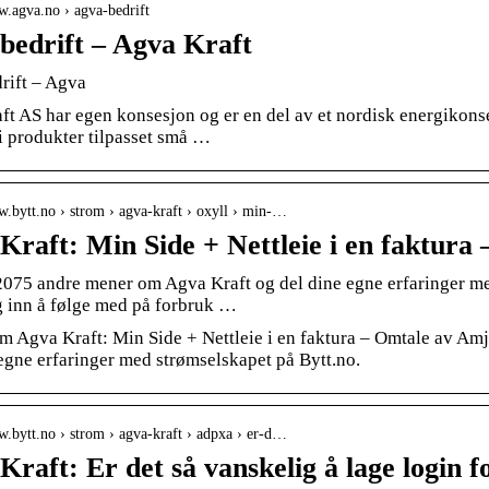
w.agva.no › agva-bedrift
bedrift – Agva Kraft
rift – Agva
t AS har egen konsesjon og er en del av et nordisk energikonsern
i produkter tilpasset små …
w.bytt.no › strom › agva-kraft › oxyll › min-…
Kraft: Min Side + Nettleie i en faktur
2075 andre mener om Agva Kraft og del dine egne erfaringer me
g inn å følge med på forbruk …
m Agva Kraft: Min Side + Nettleie i en faktura – Omtale av Am
egne erfaringer med strømselskapet på Bytt.no.
w.bytt.no › strom › agva-kraft › adpxa › er-d…
Kraft: Er det så vanskelig å lage login 