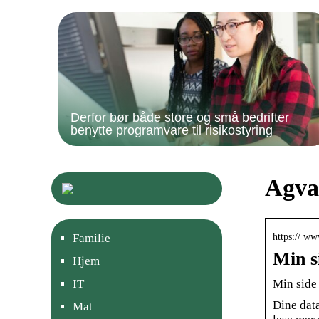
Derfor bør både store og små bedrifter
benytte programvare til risikostyring
Agva 
https:// ww
Familie
Min s
Hjem
Min side
IT
Dine data
Mat