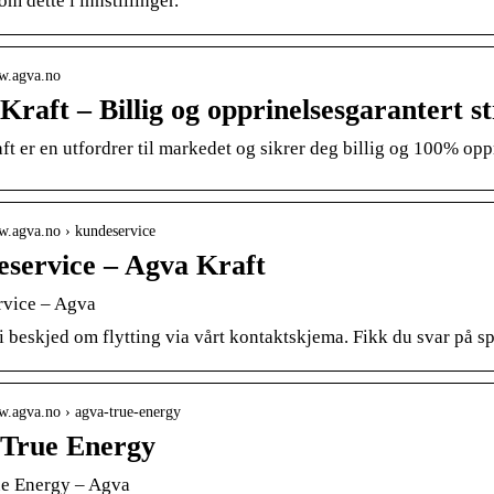
om dette i innstillinger.
ww.agva.no
Kraft – Billig og opprinelsesgarantert s
t er en utfordrer til markedet og sikrer deg billig og 100% opp
w.agva.no › kundeservice
service – Agva Kraft
vice – Agva
i beskjed om flytting via vårt kontaktskjema. Fikk du svar på 
w.agva.no › agva-true-energy
True Energy
e Energy – Agva