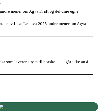
a
5 andre mener om Agva Kraft og del dine egne
Omtale av Lisa. Les hva 2075 andre mener om Agva
dør som leverer strøm til norske… … går ikke an å