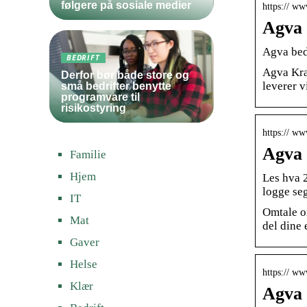
følgere på sosiale medier
https:// ww
Agva 
Agva bed
BEDRIFT
Agva Kraf
Derfor bør både store og
leverer v
små bedrifter benytte
programvare til
risikostyring
https:// ww
Agva 
Familie
Hjem
Les hva 
logge se
IT
Omtale o
Mat
del dine 
Gaver
Helse
https:// ww
Klær
Agva 