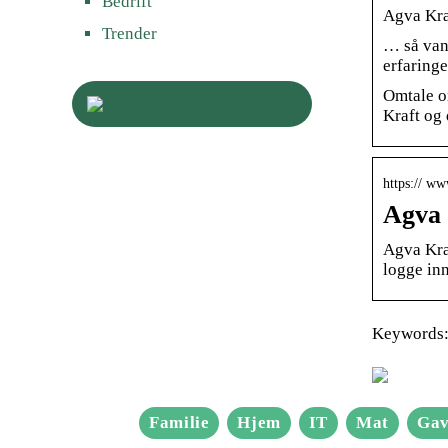
Bedrift
Agva Kraf
Trender
… så van
erfaringe
Omtale o
Kraft og 
https:// w
Agva 
Agva Kra
logge inn
Keywords: 
Familie
Hjem
IT
Mat
Gav