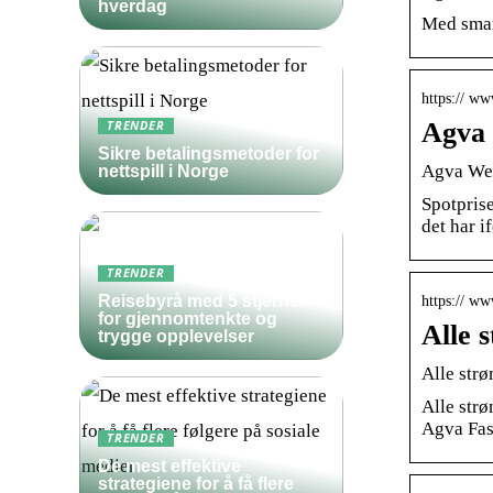
hverdag
Med smar
https:// ww
Agva
TRENDER
Sikre betalingsmetoder for
Agva We
nettspill i Norge
Spotprise
det har i
TRENDER
Reisebyrå med 5 stjerner
https:// ww
for gjennomtenkte og
Alle 
trygge opplevelser
Alle str
Alle str
Agva Fas
TRENDER
De mest effektive
strategiene for å få flere