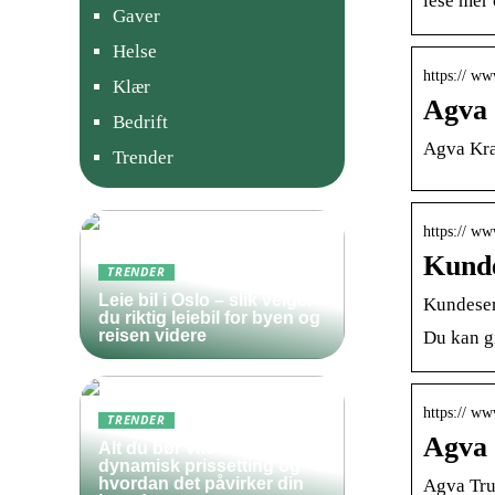
lese mer 
Gaver
Helse
https:// w
Klær
Agva 
Bedrift
Agva Kraf
Trender
https:// ww
Kunde
TRENDER
Leie bil i Oslo – slik velger
Kundeser
du riktig leiebil for byen og
reisen videre
Du kan g
https:// ww
TRENDER
Agva 
Alt du bør vite om
dynamisk prissetting og
hvordan det påvirker din
Agva Tru