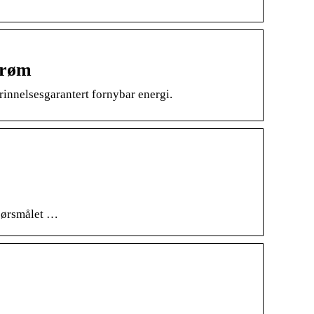
trøm
rinnelsesgarantert fornybar energi.
spørsmålet …