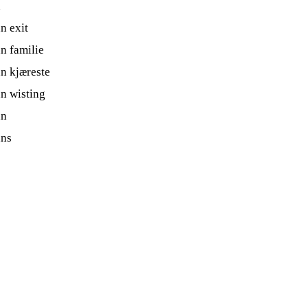
n
n exit
n familie
n kjæreste
n wisting
nn
nns