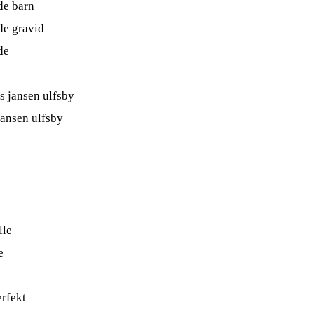
de barn
de gravid
de
as jansen ulfsby
 jansen ulfsby
lle
e
erfekt