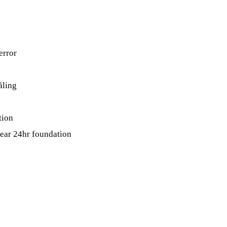
error
åling
tion
wear 24hr foundation