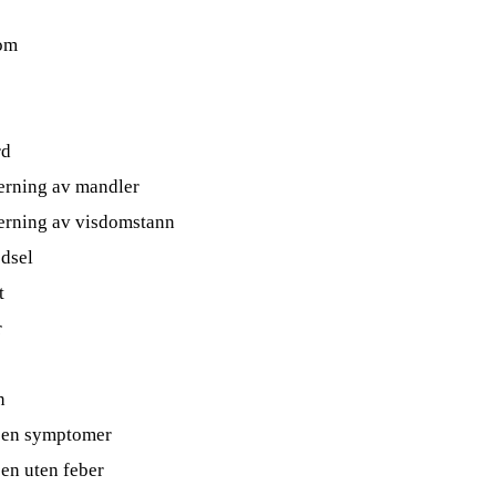
om
rd
jerning av mandler
fjerning av visdomstann
ødsel
t
r
n
ppen symptomer
pen uten feber