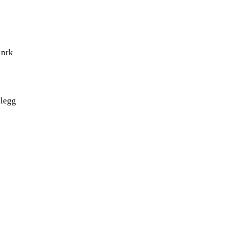
 nrk
nlegg