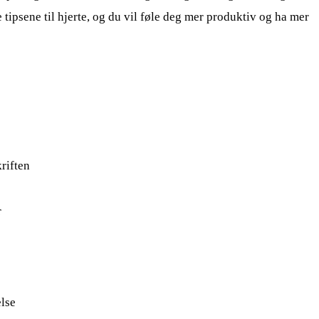
e tipsene til hjerte, og du vil føle deg mer produktiv og ha mer
riften
r
lse