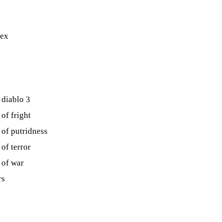
d
lex
 diablo 3
of fright
 of putridness
of terror
 of war
rs