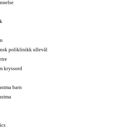
ennelse
kk
in
nsk poliklinikk ullevål
etre
m kryssord
 astma barn
 astma
ics