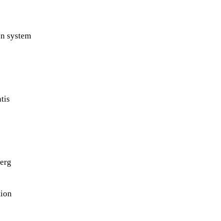
on system
tis
berg
tion