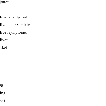
jøttet
livet etter fødsel
livet etter samleie
rlivet symptomer
livet
okket
t
tt
ring
ivet