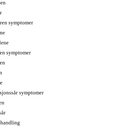
pen
r
moren symptomer
ene
lene
nen symptomer
nen
n
ne
asjonssår symptomer
en
sår
ehandling