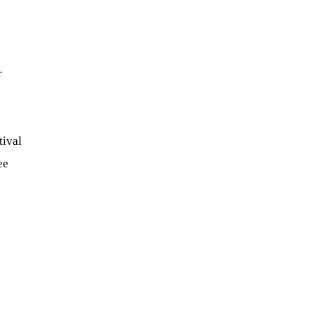
r
tival
ee