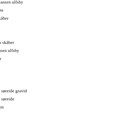
jansen ulfsby
te
kåber
n skåber
nsen ulfsby
r
n søreide gravid
n søreide
nn